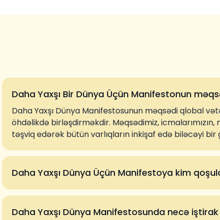
Daha Yaxşı Bir Dünya Üçün Manifestonun məqsə
Daha Yaxşı Dünya Manifestosunun məqsədi qlobal vətə
öhdəlikdə birləşdirməkdir. Məqsədimiz, icmalarımızın, mil
təşviq edərək bütün varlıqların inkişaf edə biləcəyi bi
Daha Yaxşı Dünya Üçün Manifestoya kim qoşula
Daha Yaxşı Dünya Manifestosunda necə iştirak