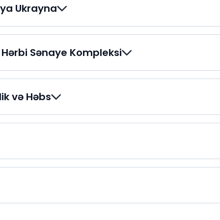
iya Ukrayna
 Hərbi Sənaye Kompleksi
lik və Həbs