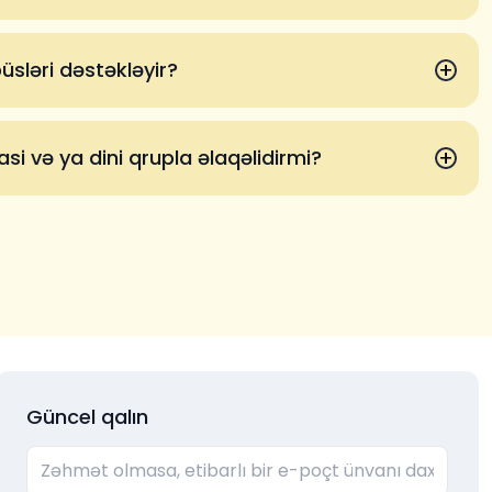
+
sləri dəstəkləyir?
+
si və ya dini qrupla əlaqəlidirmi?
Güncel qalın