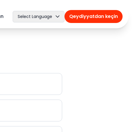
ın
Qeydiyyatdan keçin
Select Language