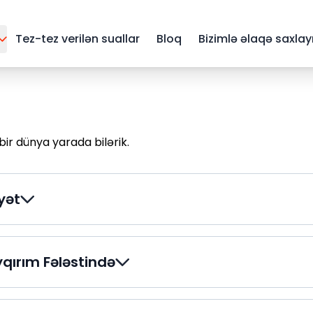
Tez-tez verilən suallar
Bloq
Bizimlə əlaqə saxlay
 bir dünya yarada bilərik.
yət
qırım Fələstində