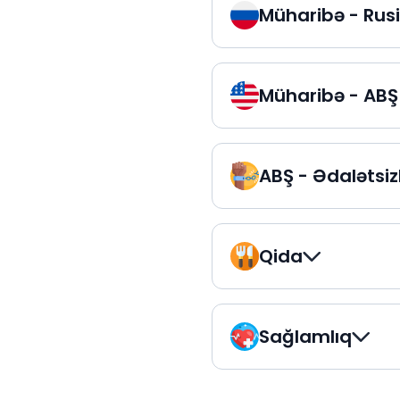
Müharibə - Rus
Müharibə - ABŞ
ABŞ - Ədalətsiz
Qida
Sağlamlıq