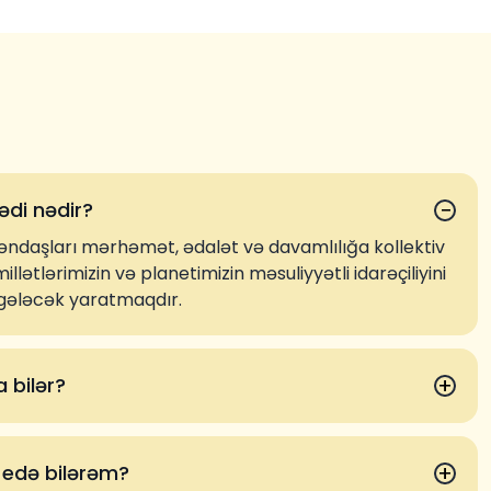
−
di nədir?
ndaşları mərhəmət, ədalət və davamlılığa kollektiv
lətlərimizin və planetimizin məsuliyyətli idarəçiliyini
r gələcək yaratmaqdır.
+
 bilər?
+
 edə bilərəm?