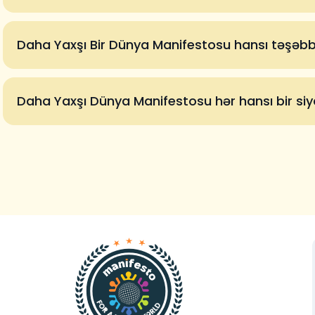
Daha Yaxşı Bir Dünya Manifestosu hansı təşəbbü
Daha Yaxşı Dünya Manifestosu hər hansı bir siya