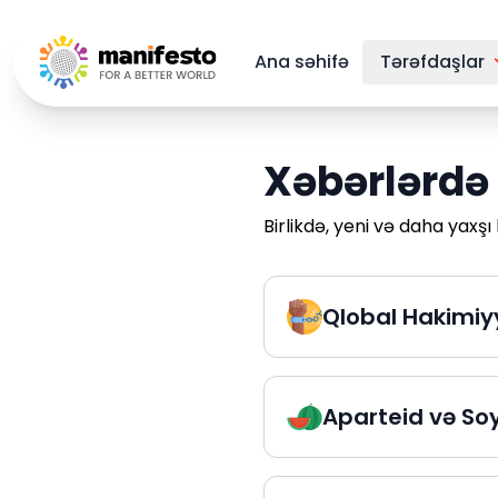
Your Company
Ana səhifə
Tərəfdaşlar
Xəbərlərdə
Birlikdə, yeni və daha yaxşı
Qlobal Hakimiy
Aparteid və Soy