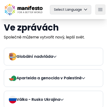
Your Company
Select Language
Ope
Ve zprávách
Společně můžeme vytvořit nový, lepší svět.
Globální nadvláda
Aparteida a genocida v Palestině
Válka - Rusko Ukrajina