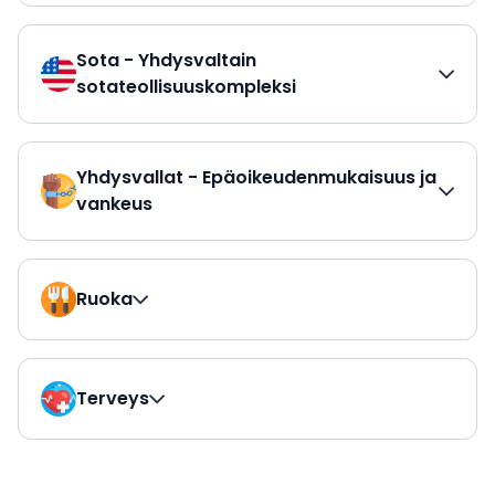
Sota - Yhdysvaltain
sotateollisuuskompleksi
Yhdysvallat - Epäoikeudenmukaisuus ja
vankeus
Ruoka
Terveys