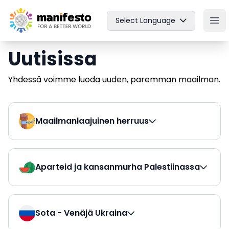
Your Company
Select Language
Ope
Uutisissa
Yhdessä voimme luoda uuden, paremman maailman.
Maailmanlaajuinen herruus
Aparteid ja kansanmurha Palestiinassa
Sota - Venäjä Ukraina