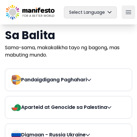
Your Company
Select Language
Ope
Sa Balita
Sama-sama, makakalikha tayo ng bagong, mas
mabuting mundo.
Pandaigdigang Paghahari
Aparteid at Genocide sa Palestina
Digmaan - Russia Ukraine