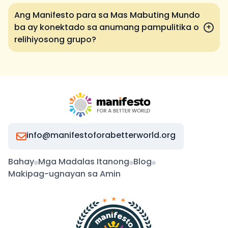
Ang Manifesto para sa Mas Mabuting Mundo
ba ay konektado sa anumang pampulitika o
+
relihiyosong grupo?
info@manifestoforabetterworld.org
Bahay
Mga Madalas Itanong
Blog
Makipag-ugnayan sa Amin