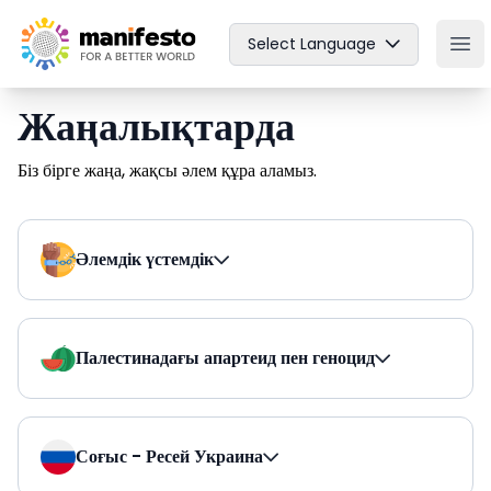
Your Company
Select Language
Ope
Жаңалықтарда
Біз бірге жаңа, жақсы әлем құра аламыз.
Әлемдік үстемдік
Палестинадағы апартеид пен геноцид
Соғыс - Ресей Украина