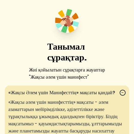
Танымал
сұрақтар.
Жиі қойылатын сұрақтарға жауаптар
"
Жақсы әлем үшін манифест
"
«Жақсы Әлем үшін Манифесттің» мақсаты қандай?
−
«Жақсы әлем үшін манифесттің» мақсаты - әлем
азаматтарын мейірімділікке, әділеттілікке және
тұрақтылыққа ұжымдық адалдықпен біріктіру. Біздің
мақсатымыз - қауымдастықтарымызды, ұлттарымызды
және планетамызды жауапты басқаруды насихаттау