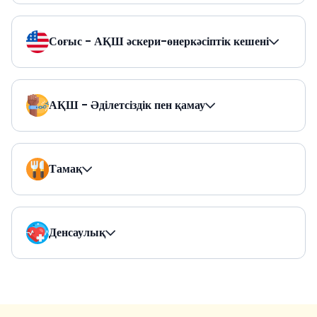
Соғыс - АҚШ әскери-өнеркәсіптік кешені
АҚШ - Әділетсіздік пен қамау
Тамақ
Денсаулық