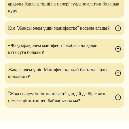
арқылы барлық тіршілік иелері гүлдене алатын болашақ
құру.
Кім "Жақсы әлем үшін манифестке" қосыла алады?
+
«Жақсырақ әлем манифесті» жобасына қалай
+
қатысуға болады?
Жақсы әлем үшін Манифест қандай бастамаларды
+
қолдайды?
"Жақсы әлем үшін манифест" қандай да бір саяси
+
немесе діни топпен байланысты ма?