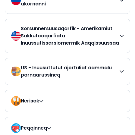
akornanni
Sorsunnersuusaqarfik - Amerikamiut
Sakkutooqarfiata
Inuussutissarsiornermik Aaqqissuussaa
US - Inuusuttutut ajortuliat aammalu
parnaarussineq
Nerisak
Peqqinneq