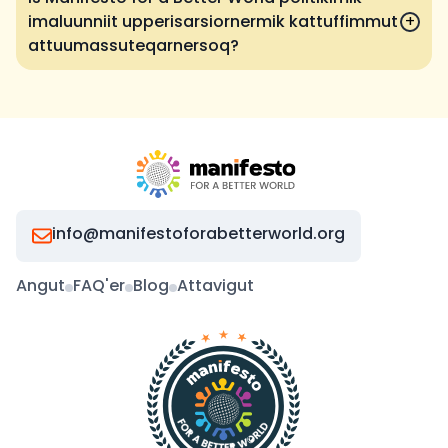
imaluunniit upperisarsiornermik kattuffimmut
+
attuumassuteqarnersoq?
info@manifestoforabetterworld.org
Angut
FAQ'er
Blog
Attavigut