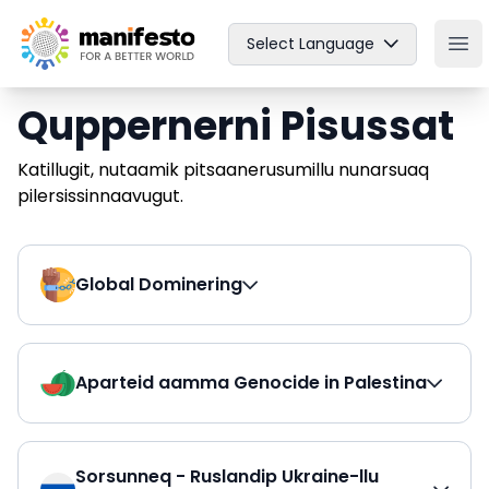
Your Company
Select Language
Ope
Quppernerni Pisussat
Katillugit, nutaamik pitsaanerusumillu nunarsuaq
pilersissinnaavugut.
Global Dominering
Aparteid aamma Genocide in Palestina
Sorsunneq - Ruslandip Ukraine-llu