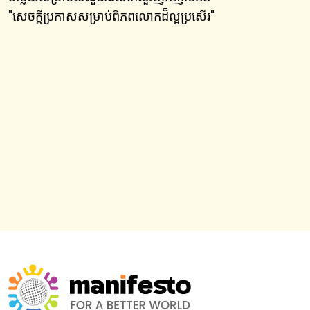
"
សេចក្តីប្រកាសសម្រាប់ពិភពលោកដ៏ល្អប្រសើរ
"