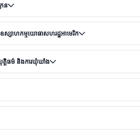
្រែន
សឧស្សាហកម្មយោធាសហរដ្ឋអាមេរិក
ត្តិធម៌ និងការឃុំឃាំង