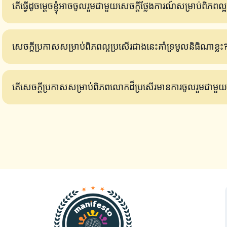
តើធ្វើដូចម្តេចខ្ញុំអាចចូលរួមជាមួយសេចក្តីថ្លែងការណ៍សម្រាប់ពិភព
សេចក្តីប្រកាសសម្រាប់ពិភពល្អប្រសើរជាងនេះគាំទ្រមូលនិធិណាខ្លះ
តើសេចក្តីប្រកាសសម្រាប់ពិភពលោកដ៏ប្រសើរមានការចូលរួម