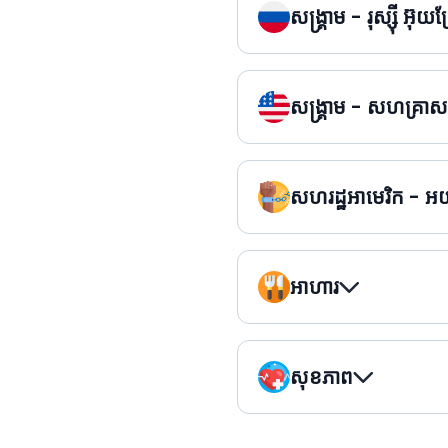
សង្គ្រាម - រុស្ស៊ី អ៊ុយក
សង្គ្រាម - សហគ្រា
សហរដ្ឋអាមេរិក - អយុ
អាហារ
សុខភាព