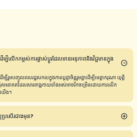
ីលើកកម្ពស់ការផ្លាស់ប្តូរដែលមានអនុភាពនិងវិជ្ជមានក្នុង
−
ញ្ចូលពលរដ្ឋសកលក្នុងការប្តេជ្ញាចិត្តរួមគ្នាដើម្បីមេត្តាករុណា យុត្តិ
្កើតអនាគតដែលសារពាង្គកាយទាំងអស់អាចរីកចម្រើនដោយការលើក
ស់យើង។
+
្អប្រសើរជាងមុន?