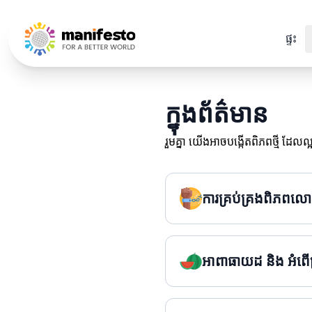
Your Company
ផ្ទះ
ក្នុង​ព័ត៌មាន
រួមគ្នា យើងអាចបង្កើតពិភពថ្មី ដែល
ការគ្រប់គ្រងពិភពល
អាពាធាយដ និង អំពើ