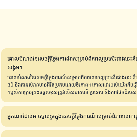
គោលបំណងនៃសេចក្តីថ្លែងការណ៍សម្រាប់ពិភពល្អប្រសើរជាងនេះគឺដើម្ប
សង្គម។
គោលបំណងនៃសេចក្តីថ្លែងការណ៍សម្រាប់ពិភពលោកល្អប្រសើរជាងនេះ គឺដើម្បីរួមប
ធម៌ និងការរស់រានមានជីវិតប្រកបដោយចីរភាព។ គោលដៅរបស់យើងគឺបង
កម្ពស់ការគ្រប់គ្រងទទួលខុសត្រូវលើសហគមន៍ ប្រទេស និងភពផែនដីរប
អ្នកណាដែលអាចចូលរួមក្នុងសេចក្តីថ្លែងការណ៍សម្រាប់ពិភពលោកល