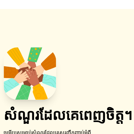
សំណួរដែលគេពេញចិត្ត។
ចម្លើយសម្រាប់សំណួរដែលគេសួរញឹកញាប់អំពី