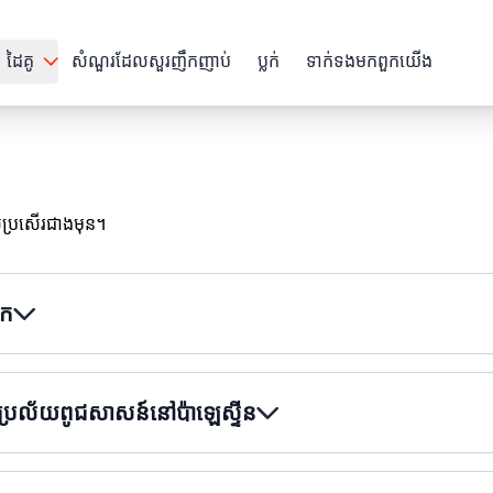
ដៃគូ
សំណួរដែលសួរញឹកញាប់
ប្លក់
ទាក់ទង​មក​ពួក​យើង
ល្អប្រសើរជាងមុន។
ោក
ប្រល័យពូជសាសន៍នៅប៉ាឡេស្ទីន