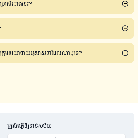
+
ល្អប្រសើរជាងនេះ?
+
?
+
ជាមួយក្រុមនយោបាយឬសាសនាដែលណាឬទេ?
ត្រូវតែធ្វើឱ្យទាន់សម័យ