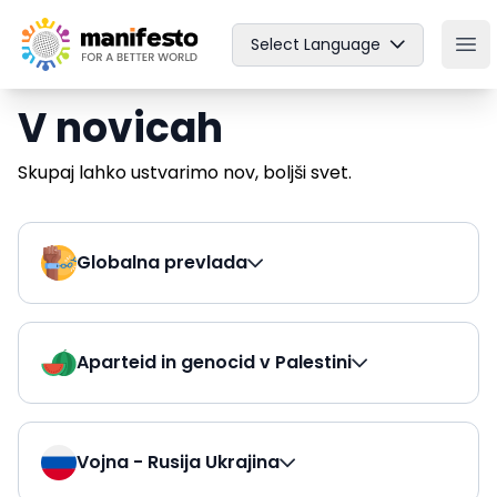
Your Company
Select Language
Ope
V novicah
Skupaj lahko ustvarimo nov, boljši svet.
Globalna prevlada
Aparteid in genocid v Palestini
Vojna - Rusija Ukrajina