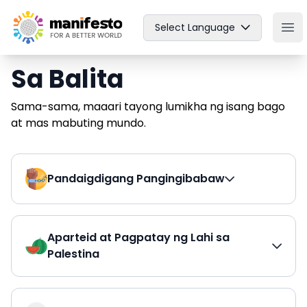
Your Company
Select Language
Ope
Sa Balita
Sama-sama, maaari tayong lumikha ng isang bago
at mas mabuting mundo.
Pandaigdigang Pangingibabaw
Aparteid at Pagpatay ng Lahi sa
Palestina