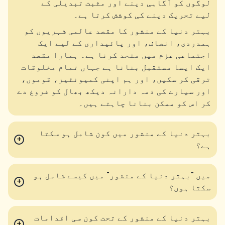
لوگوں کو آگاہی دینے اور مثبت تبدیلی کے
لیے تحریک دینے کی کوشش کرتا ہے۔
بہتر دنیا کے منشور کا مقصد عالمی شہریوں کو
ہمدردی، انصاف، اور پائیداری کے لیے ایک
اجتماعی عزم میں متحد کرنا ہے۔ ہمارا مقصد
ایک ایسا مستقبل بنانا ہے جہاں تمام مخلوقات
ترقی کر سکیں، اور ہم اپنی کمیونٹیز، قوموں،
اور سیارے کی ذمہ دارانہ دیکھ بھال کو فروغ دے
کر اس کو ممکن بنانا چاہتے ہیں۔
بہتر دنیا کے منشور میں کون شامل ہو سکتا
+
ہے؟
میں "بہتر دنیا کے منشور" میں کیسے شامل ہو
+
سکتا ہوں؟
بہتر دنیا کے منشور کے تحت کون سی اقدامات
+