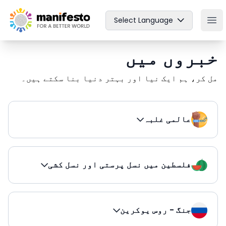
Your Company
Select Language
Ope
خبروں میں
مل کر، ہم ایک نیا اور بہتر دنیا بنا سکتے ہیں۔
عالمی غلبہ
فلسطین میں نسل پرستی اور نسل کشی
جنگ - روس یوکرین