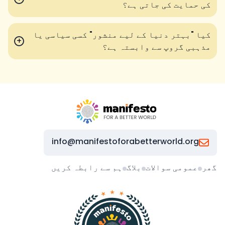
کی حمایت کی جاتی ہے؟
کیا "بہتر دنیا کے لیے منشور" کسی سیاسی یا
+
مذہبی گروپ سے وابستہ ہے؟
info@manifestoforabetterworld.org
گھر
عمومی سوالات
بلاگ
ہم سے رابطہ کریں