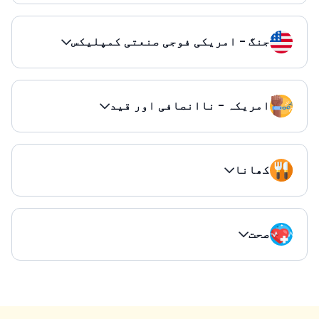
جنگ - امریکی فوجی صنعتی کمپلیکس
امریکہ - ناانصافی اور قید
کھانا
صحت