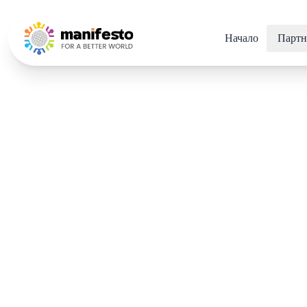
Your Company
Начало
Партн