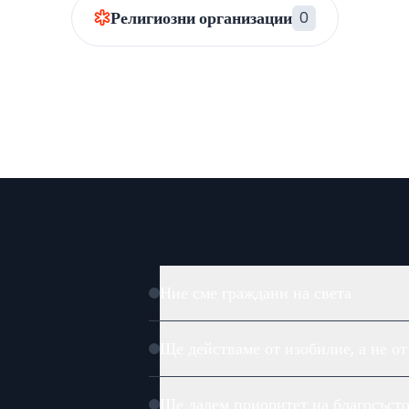
Религиозни организации
0
Ние сме граждани на света
Ще действаме от изобилие, а не от
Ще дадем приоритет на благосъст