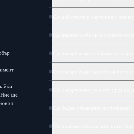
Ще действаме в хармония с визият
Ще държим себе си и другите отго
обър
Ще насърчаваме глобалното сътру
жимент
Ще насърчаваме приобщаването и 
вайки
Ще насърчаваме ученето през цели
.
Ние ще
 новия
Ще бъдем отговорни настойници
Ще приемем състрадателното лиде