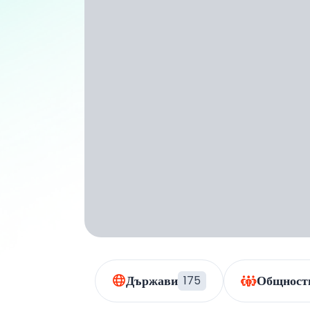
Държави
Общност
175