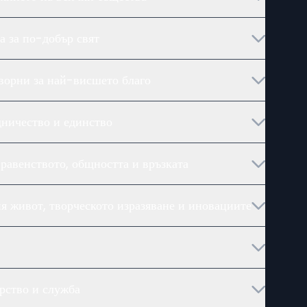
а за по-добър свят
ворни за най-висшето благо
дничество и единство
равенството, общността и връзката
я живот, творческото изразяване и иновациите
рство и служба