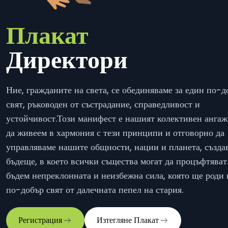
Плакат
Директори
Ние, гражданите на света, се обединяваме за един по-д
свят, ръководен от състрадание, справедливост и
устойчивост.
Този манифест е нашият колективен анга
да живеем в хармония с тези принципи и отговорно да
управляваме нашите общности, нации и планета, създа
бъдеще, в което всички същества могат да процъфтяват
бъдем непреклонната и неизбежна сила, която ще роди
по-добър свят от далечната пепел на стария.
Регистрация
Изтегляне
Плакат