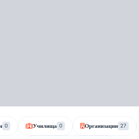
и
Училища
Организации
0
0
27