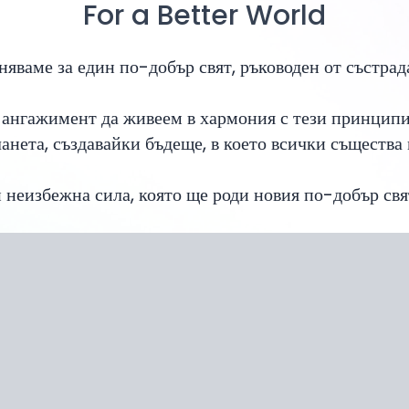
Manifesto
For a Better World
иняваме за един по-добър свят, ръководен от състрад
 ангажимент да живеем в хармония с тези принципи
анета, създавайки бъдеще, в което всички същества 
неизбежна сила, която ще роди новия по-добър свят