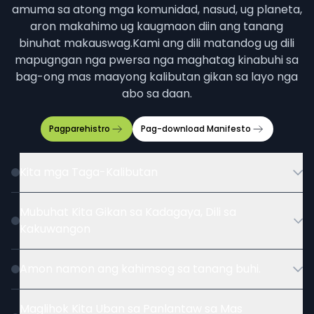
amuma sa atong mga komunidad, nasud, ug planeta,
aron makahimo ug kaugmaon diin ang tanang
binuhat makauswag.
Kami ang dili matandog ug dili
mapugngan nga pwersa nga maghatag kinabuhi sa
bag-ong mas maayong kalibutan gikan sa layo nga
abo sa daan.
Pagparehistro
Pag-download
Manifesto
Kita mga Taga-Kalibutan
Mubuhat Kita Gikan sa Kadagaya, Dili sa
Kakuwangon
Amon namon ang kahimsog sa tanang buhi.
Maglihok Kita Uban sa Panlantaw sa Mas