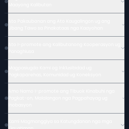
Maayong Kalibutan
Ato Pakaubanan ang Ato Kaugalingon ug ang
Ubang Tawo sa Pinakataas nga Kaayohan
Ato I-promote ang Kalibutanong Kooperasyon ug
Panaghiusa
Magpasiugda Kami og Inklusibidad ug
Pagkaparehas, Komunidad ug Koneksyon
Amo Namo I-promote ang Tibuok Kinabuhi nga
Pagkat-on, Malalangon nga Pagpahayag ug
Inobasyon
Kami Magmanggiya sa Katungdanan nga mga
Tig-atiman