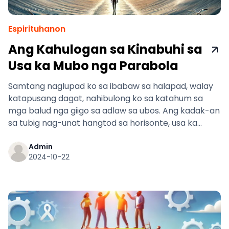
Espirituhanon
Ang Kahulogan sa Kinabuhi sa
Usa ka Mubo nga Parabola
Samtang naglupad ko sa ibabaw sa halapad, walay
katapusang dagat, nahibulong ko sa katahum sa
mga balud nga giigo sa adlaw sa ubos. Ang kadak-an
sa tubig nag-unat hangtod sa horisonte, usa ka
makapahingangha nga sayaw sa kahayag ug
kalihukan. Apan ang tinuod nga nakakuha sa akong
Admin
2024-10-22
atensyon mao ang kadaghanan sa mga tawo nga
naglangoy batok sa balod.