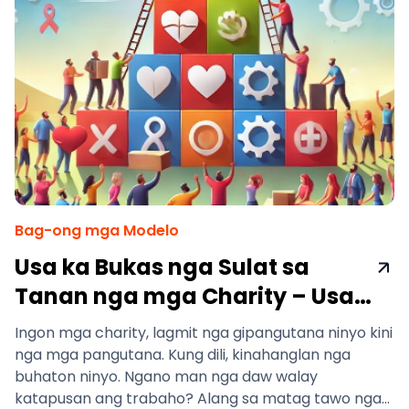
Bag-ong mga Modelo
Usa ka Bukas nga Sulat sa
Tanan nga mga Charity – Usa
ka Bag-ong Paagi
Ingon mga charity, lagmit nga gipangutana ninyo kini
nga mga pangutana. Kung dili, kinahanglan nga
buhaton ninyo. Ngano man nga daw walay
katapusan ang trabaho? Alang sa matag tawo nga