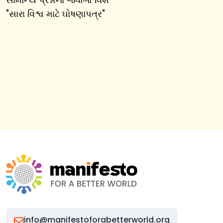
"
સારા વિશ્વ માટે ઘોષણાપત્ર
"
info@manifestoforabetterworld.org