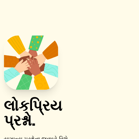
લોકપ્રિય
પ્રશ્નો.
સામાન્ય પ્રશ્નોના જવાબો વિશે