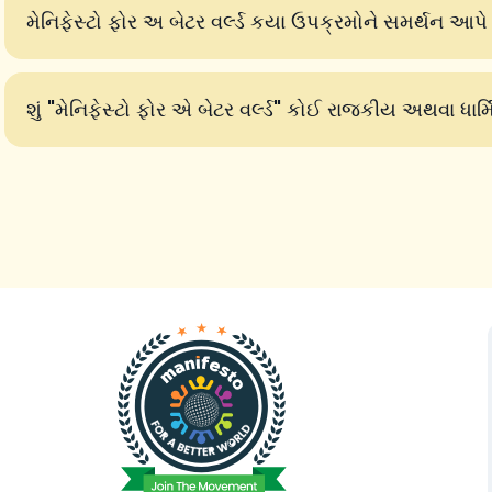
મેનિફેસ્ટો ફોર અ બેટર વર્લ્ડ કયા ઉપક્રમોને સમર્થન આપે
શું "મેનિફેસ્ટો ફોર એ બેટર વર્લ્ડ" કોઈ રાજકીય અથવા ધાર્મ