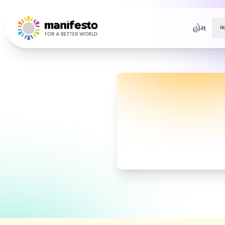
Your Company
હોમ
ભ