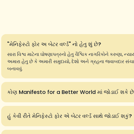
"મેનિફેસ્ટો ફોર અ બેટર વર્લ્ડ" નો હેતુ શું છે?
સારા વિશ્વ માટેના ઘોષણાપત્રનો હેતુ વૈશ્વિક નાગરિકોને કરુણા, ન્
અમારા હેતુ છે કે અમારી સમુદાયો, દેશો અને ગ્રહના જવાબદાર સં
બનાવવું.
કોણ Manifesto for a Better World માં જોડાઈ શકે છ
હું કેવી રીતે મેનિફેસ્ટો ફોર એ બેટર વર્લ્ડ સાથે જોડાઈ શકું?