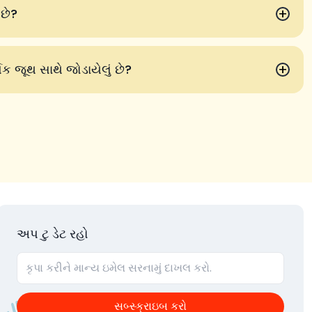
+
 છે?
+
િક જૂથ સાથે જોડાયેલું છે?
અપ ટુ ડેટ રહો
સબ્સ્ક્રાઇબ કરો