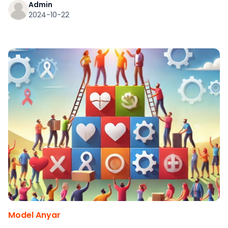
perhatianku yaiku akeh manungsa sing nglangi
Admin
2024-10-22
nglawan arus.
Model Anyar