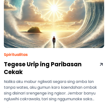
Spiritualitas
Tegese Urip ing Paribasan
Cekak
Nalika aku mabur ngliwati segara sing amba lan
tanpa wates, aku gumun karo kaendahan ombak
sing disinari srengenge ing ngisor. Jembar banyu
ngluwihi cakrawala, tari sing nggumunake saka
cahya lan gerakan. Nanging sing pancen narik