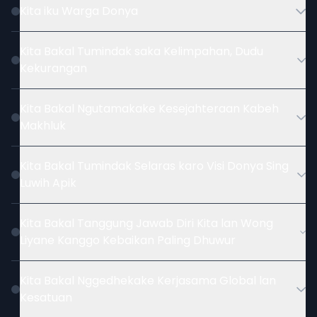
Kita iku Warga Donya
Kita Bakal Tumindak saka Kelimpahan, Dudu
Kekurangan
Kita Bakal Ngutamakake Kesejahteraan Kabeh
Makhluk
Kita Bakal Tumindak Selaras karo Visi Donya Sing
Luwih Apik
Kita Bakal Tanggung Jawab Diri Kita lan Wong
Liyane Kanggo Kebaikan Paling Dhuwur
Kita Bakal Nggedhekake Kerjasama Global lan
Kesatuan