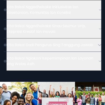
Kita Bakal Nggedhekake Inklusivitas lan
Kesetaraan, Komunitas lan Koneksi
Kita Bakal Nggedhekake Sinau Seumur Urip,
Ekspresi Kreatif lan Inovasi
Kita Bakal Dadi Pengurus Sing Tanggung Jawab
Kita Bakal Nglakoni Kepemimpinan lan Layanan
sing Welas Asih