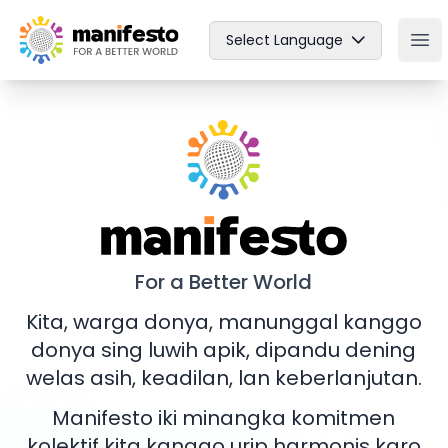
Your Company
Select Language
Ope
Manifesto
For a Better World
Kita, warga donya, manunggal kanggo
donya sing luwih apik, dipandu dening
welas asih, keadilan, lan keberlanjutan.
Manifesto iki minangka komitmen
kolektif kita kanggo urip harmonis karo