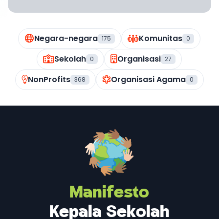
Negara-negara
Komunitas
175
0
Sekolah
Organisasi
0
27
NonProfits
Organisasi Agama
368
0
Manifesto
Kepala Sekolah