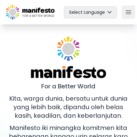
Your Company
Select Language
Ope
Manifesto
For a Better World
Kita, warga dunia, bersatu untuk dunia
yang lebih baik, dipandu oleh belas
kasih, keadilan, dan keberlanjutan.
Manifesto iki minangka komitmen kita
bebarengan kanggo urip selaras karo