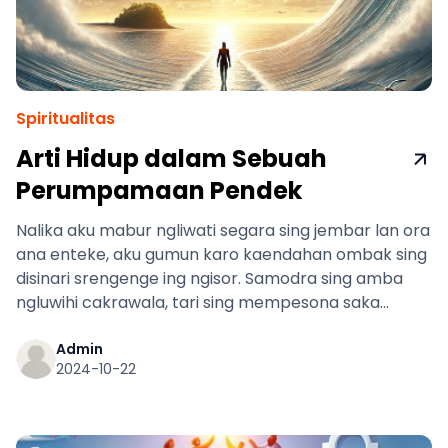
Spiritualitas
Arti Hidup dalam Sebuah
Perumpamaan Pendek
Nalika aku mabur ngliwati segara sing jembar lan ora
ana enteke, aku gumun karo kaendahan ombak sing
disinari srengenge ing ngisor. Samodra sing amba
ngluwihi cakrawala, tari sing mempesona saka
cahya lan gerakan. Nanging sing tenan narik
perhatianku yaiku akeh manungsa sing lagi renang
Admin
2024-10-22
nglawan arus.