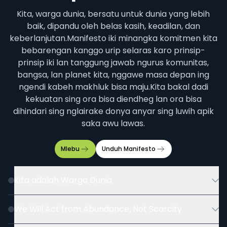
Kita, warga dunia, bersatu untuk dunia yang lebih
baik, dipandu oleh belas kasih, keadilan, dan
keberlanjutan.
Manifesto iki minangka komitmen kita
bebarengan kanggo urip selaras karo prinsip-
prinsip iki lan tanggung jawab ngurus komunitas,
bangsa, lan planet kita, nggawe masa depan ing
ngendi kabeh makhluk bisa maju.
Kita bakal dadi
kekuatan sing ora bisa diendheg lan ora bisa
dihindari sing nglairake donya anyar sing luwih apik
saka awu lawas.
Mlebu
Unduh
Manifesto
Kita adalah Warga Dunia
We Will Act from Abundance, Not Scarcity