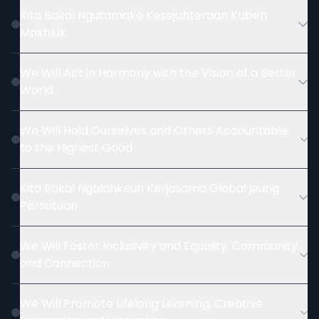
Kita Bakal Ngutamaké Kesejahteraan Kabeh
Makhluk
We Will Act in Harmony with the Vision of a Better
World
We Will Hold Ourselves and Others Accountable
to the Highest Good
Kita Bakal Ngalahkeun Kerjasama Global jeung
Persatuan
We Will Foster Inclusivity and Equality, Community
and Connection
We Will Promote Lifelong Learning, Creative