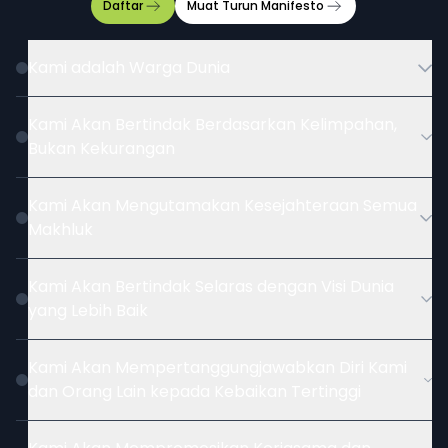
Daftar
Muat Turun
Manifesto
Kami adalah Warga Dunia
Kami Akan Bertindak Berdasarkan Kelimpahan,
Bukan Kekurangan
Kami Akan Mengutamakan Kesejahteraan Semua
Makhluk
Kami Akan Bertindak Selaras dengan Visi Dunia
yang Lebih Baik
Kami Akan Mempertanggungjawabkan Diri Kami
dan Orang Lain kepada Kebaikan Tertinggi