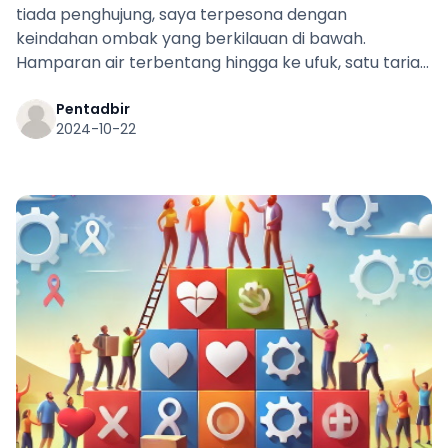
tiada penghujung, saya terpesona dengan
keindahan ombak yang berkilauan di bawah.
Hamparan air terbentang hingga ke ufuk, satu tarian
cahaya dan gerakan yang memukau. Tetapi apa
yang benar-benar menarik perhatian saya adalah
Pentadbir
2024-10-22
ramai manusia berenang melawan arus.