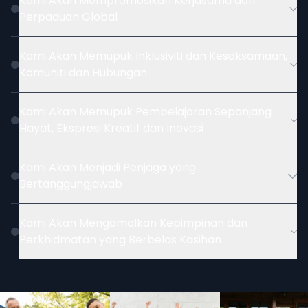
Kami Akan Mempromosikan Kerjasama dan
Perpaduan Global
Kami Akan Memupuk Inklusiviti dan Kesaksamaan,
Komuniti dan Hubungan
Kami Akan Memupuk Pembelajaran Sepanjang
Hayat, Ekspresi Kreatif dan Inovasi
Kami Akan Menjadi Penjaga yang
Bertanggungjawab
Kami Akan Mengamalkan Kepimpinan dan
Perkhidmatan yang Berbelas Kasihan