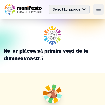
Your Company
Select Language
Ope
Ne-ar plăcea să primim vești de la
dumneavoastră