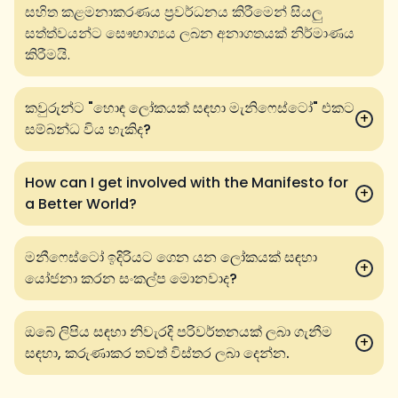
සහිත කළමනාකරණය ප්‍රවර්ධනය කිරීමෙන් සියලු
සත්ත්වයන්ට සෞභාග්‍යය ලබන අනාගතයක් නිර්මාණය
කිරීමයි.
කවුරුන්ට "හොඳ ලෝකයක් සඳහා මැනිෆෙස්ටෝ" එකට
+
සම්බන්ධ විය හැකිද?
How can I get involved with the Manifesto for
+
a Better World?
මනීෆෙස්ටෝ ඉදිරියට ගෙන යන ලෝකයක් සඳහා
+
යෝජනා කරන සංකල්ප මොනවාද?
ඔබේ ලිපිය සඳහා නිවැරදි පරිවර්තනයක් ලබා ගැනීම
+
සඳහා, කරුණාකර තවත් විස්තර ලබා දෙන්න.