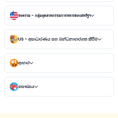
สงคราม - กลุ่มอุตสาหกรรมการทหารของสหรัฐฯ
US - අසාධාරණය සහ බන්ධනාගාරගත කිරීම
ආහාර
සෞඛ්‍යය