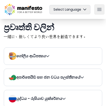
Your Company
Select Language
Ope
ප්‍රවෘත්ති වලින්
一緒に、新しくてより良い世界を創造できます。
ගෝලීය ආධිපත්‍යය
අපාර්තෙයිඩ් සහ ජන වධය පලස්තීනයේ
යුද්ධය - රුසියාව යුක්රේනය