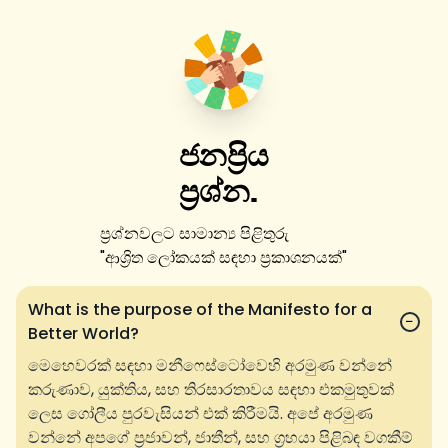
ජනප්‍රිය
ප්‍රශ්න.
ප්‍රශ්නවලට සාමාන්‍ය පිළිතුරු
"
ආශ්‍රිත ලෝකයක් සඳහා ප්‍රකාශනයක්
"
What is the purpose of the Manifesto for a
−
Better World?
මෙහෙවරක් සඳහා මනීෆෙස්ටෝවෙහි අරමුණ වන්නේ
කරුණාව, යුක්තිය, සහ තිරසාරතාවය සඳහා එකමුතුවක්
ලෙස ගෝලීය පුරවැසියන් එක් කිරීමයි. අපේ අරමුණ
වන්නේ අපගේ ප්‍රජාවන්, ජාතීන්, සහ ග්‍රහයා පිළිබඳ වගකීම්