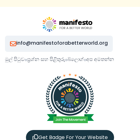
info@manifestoforabetterworld.org
මුල් පිටුව
ප්‍රශ්න සහ පිළිතුරු
බ්ලොග්
අප අමතන්න
Get Badge For Your Website