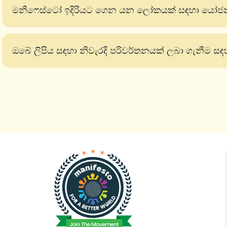
මනීෆෙස්ටෝ ඉදිරියට ගෙන යන ලෝකයක් සඳහා යෝජ
ඔබේ ලිපිය සඳහා නිවැරදි පරිවර්තනයක් ලබා ගැනීම ස