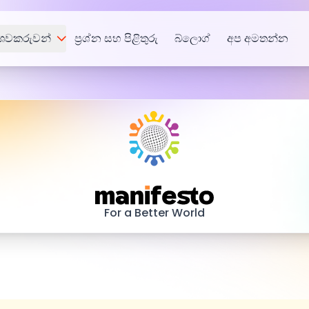
්ශවකරුවන්
ප්‍රශ්න සහ පිළිතුරු
බ්ලොග්
අප අමතන්න
Manifesto
For a Better World