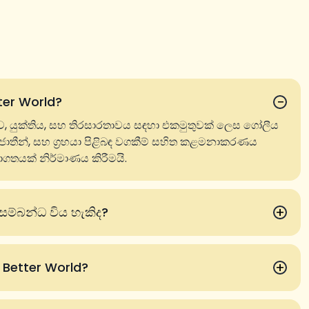
−
ter World?
යුක්තිය, සහ තිරසාරතාවය සඳහා එකමුතුවක් ලෙස ගෝලීය
, ජාතීන්, සහ ග්‍රහයා පිළිබඳ වගකීම් සහිත කළමනාකරණය
ාගතයක් නිර්මාණය කිරීමයි.
+
ම්බන්ධ විය හැකිද?
+
a Better World?