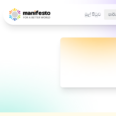
Your Company
මුල් පිටුව
පාර