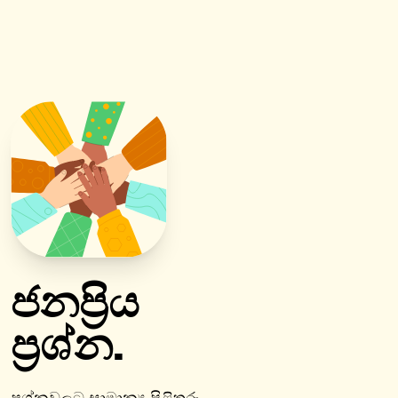
ජනප්‍රිය
ප්‍රශ්න.
ප්‍රශ්නවලට සාමාන්‍ය පිළිතුරු