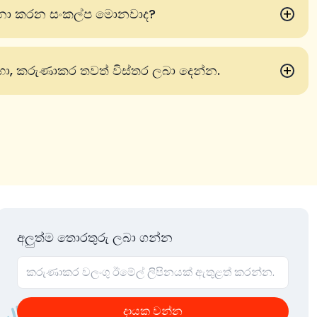
+
නා කරන සංකල්ප මොනවාද?
+
ඳහා, කරුණාකර තවත් විස්තර ලබා දෙන්න.
අලුත්ම තොරතුරු ලබා ගන්න
දායක වන්න