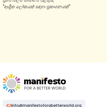
"
ආශ්‍රිත ලෝකයක් සඳහා ප්‍රකාශනයක්
"
info@manifestoforabetterworld.org