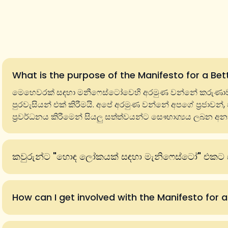
What is the purpose of the Manifesto for a Bet
මෙහෙවරක් සඳහා මනීෆෙස්ටෝවෙහි අරමුණ වන්නේ කරුණාව, 
පුරවැසියන් එක් කිරීමයි. අපේ අරමුණ වන්නේ අපගේ ප්‍රජාවන්
ප්‍රවර්ධනය කිරීමෙන් සියලු සත්ත්වයන්ට සෞභාග්‍යය ලබන අන
කවුරුන්ට "හොඳ ලෝකයක් සඳහා මැනිෆෙස්ටෝ" එකට ස
How can I get involved with the Manifesto for 