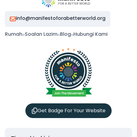
info@manifestoforabetterworld.org
Rumah
Soalan Lazim
Blog
Hubungi Kami
Get Badge For Your Website