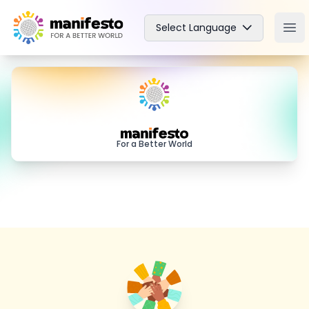
Your Company
Select Language
Ope
Manifesto
For a Better World