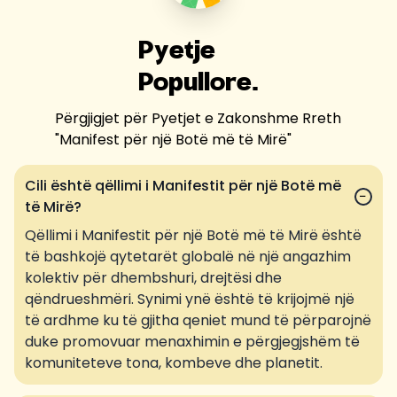
Pyetje
Popullore.
Përgjigjet për Pyetjet e Zakonshme Rreth
"
Manifest për një Botë më të Mirë
"
Cili është qëllimi i Manifestit për një Botë më
−
të Mirë?
Qëllimi i Manifestit për një Botë më të Mirë është
të bashkojë qytetarët globalë në një angazhim
kolektiv për dhembshuri, drejtësi dhe
qëndrueshmëri. Synimi ynë është të krijojmë një
të ardhme ku të gjitha qeniet mund të përparojnë
duke promovuar menaxhimin e përgjegjshëm të
komuniteteve tona, kombeve dhe planetit.