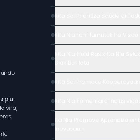
Kita Sei Prioritiza Saúde di Tu
Kita Niahan Hamutuk ho Visão 
Kita Nia Hold Rasik Ita Nia Se
Diak Liu Hotu
mundo
Kita Sei Promove Kooperasaun
sipiu
Kita Nia Fomentará Inclusivid
 sira,
seres
Ita Nia Promove Aprendizajen 
Inovasaun
rld