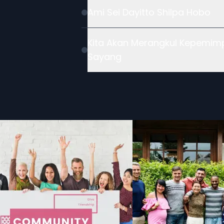
Ami Sei Dayitto Shilpa Hobo
Kita Akan Merangkul Kepemim
Sayang