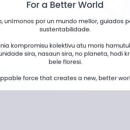
Manifesto
For a Better World
, unímonos por un mundo mellor, guiados po
sustentabilidade.
ia kompromisu kolektivu atu moris hamutuk 
ade sira, nasaun sira, no planeta, hodi kri
bele floresi.
ppable force that creates a new, better wor