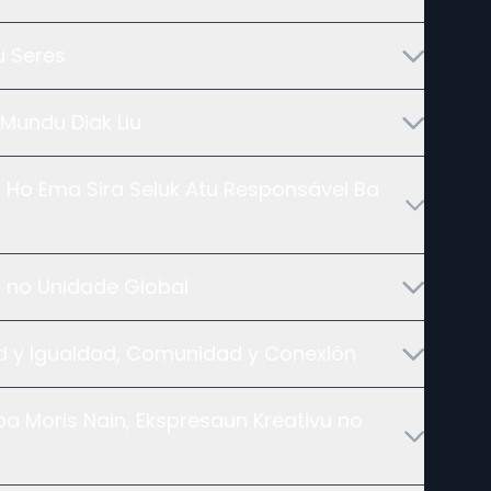
du Seres
Mundu Diak Liu
luk Ho Ema Sira Seluk Atu Responsável Ba
 no Unidade Global
ad y Igualdad, Comunidad y Conexión
ba Moris Nain, Ekspresaun Kreativu no