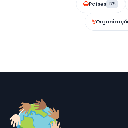
Países
175
Organizaçõe