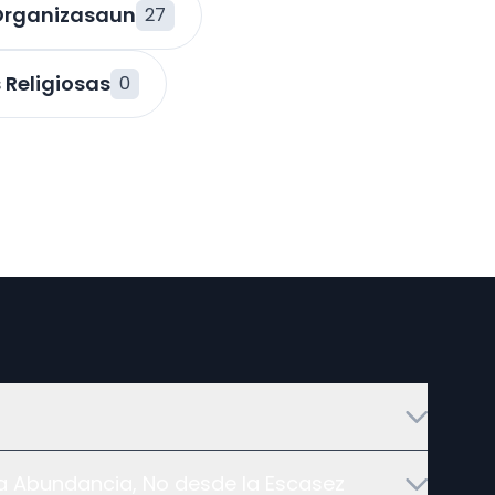
rganizasaun
27
 Religiosas
0
 Abundancia, No desde la Escasez