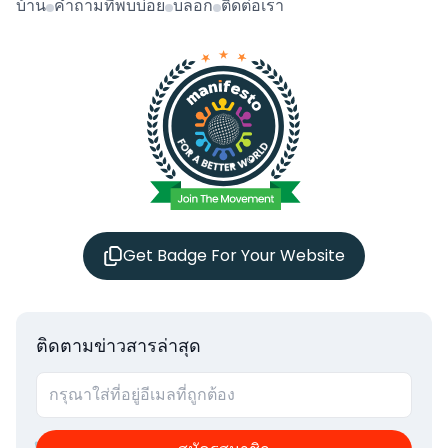
บ้าน
คำถามที่พบบ่อย
บล็อก
ติดต่อเรา
Get Badge For Your Website
ติดตามข่าวสารล่าสุด