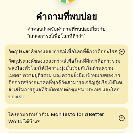
คำถามที่พบบ่อย
คำตอบสำหรับคำถามที่พบบ่อยเกี่ยวกับ
"
แถลงการณ์เพื่อโลกที่ดีกว่า
"
วัตถุประสงค์ของแถลงการณ์เพื่อโลกที่ดีกว่าคืออะไร?
−
วัตถุประสงค์ของแถลงการณ์เพื่อโลกที่ดีกว่าคือการรวม
พลเมืองทั่วโลกให้มีความมุ่งมั่นร่วมกันในด้านความ
เมตตา ความยุติธรรม และความยั่งยืน เป้าหมายของเรา
คือการสร้างอนาคตที่ทุกชีวิตสามารถเจริญรุ่งเรืองได้โดย
ส่งเสริมการดูแลที่รับผิดชอบต่อชุมชน ประเทศ และโลก
ของเรา
ใครสามารถเข้าร่วม Manifesto for a Better
+
World ได้บ้าง?