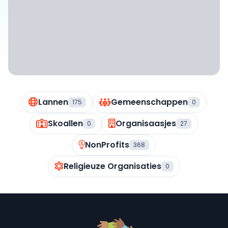
Lannen
Gemeenschappen
175
0
Skoallen
Organisaasjes
0
27
NonProfits
368
Religieuze Organisaties
0