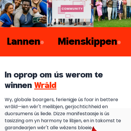
Lannen
Mienskippen
In oprop om ús werom te
winnen
Wrâld
Wy, globale boargers, ferienigje ús foar in bettere
wrâld—ien wêr't meilibjen, gerjochtichheid en
duorsumens ús liede. Dizze manifestaasje is ús
tasizzing om yn harmony te libjen, en in takomst te
garandearjen wêr't alle wêzens bloeie.