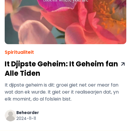
Spiritualiteit
It Djipste Geheim: It Geheim fan
Alle Tiden
It djipste geheim is dit: groei giet net oer mear fan
wat dan ek wurde. It giet oer it realisearjen dat, yn
elk momint, do al folslein bist.
Behearder
2024-11-11