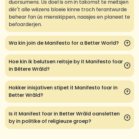
duorsumens. Us doel is om in takomst te meitsjen
dêr't alle wêzens bloeie kinne troch ferantwurde
behear fan ús mienskippen, naasjes en planeet te
befoarderjen.
Wa kin join de Manifesto for a Better World?
+
Hoe kin ik belutsen reitsje by it Manifesto foar
+
in Bêtere Wrâld?
Hokker inisjativen stipet it Manifesto foar in
+
Better Wrâld?
Is it Manifest foar in Better Wrâld oansletten
+
by in politike of religieuze groep?