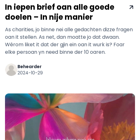
In iepen brief oan alle goede
doelen – In nije manier
As charities, jo binne nei alle gedachten dizze fragen
oan it stellen. As net, dan moatte jo dat dwaan.
Wêrom liket it dat der gjin ein oan it wurk is? Foar
elke persoan yn need binne der 10 oaren.
Behearder
2024-10-29