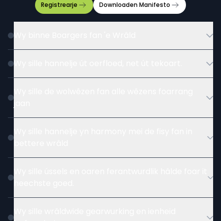
Registrearje
Downloaden
Manifesto
Wy binne Boargers fan 'e Wrâld
Wy sille hannelje út oerfloed, net út tekoart.
Wy sille de wolwêzen fan alle wêzens foarrang
jaan
Wy sille hannelje yn harmony mei de fisy fan in
bettere wrâld
Wy sille ússels en oaren ferantwurdlik hâlde foar it
heechste goed.
Wy sille wrâldwide gearwurking en ienheid