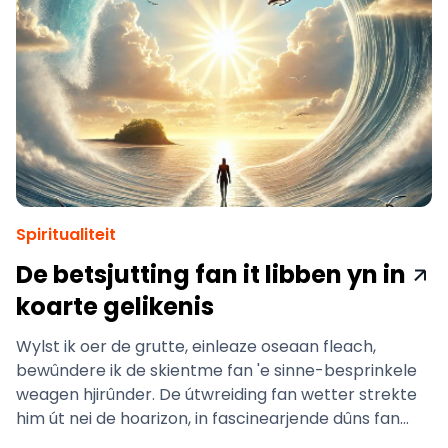
Spiritualiteit
De betsjutting fan it libben yn in
koarte gelikenis
Wylst ik oer de grutte, einleaze oseaan fleach,
bewûndere ik de skientme fan 'e sinne-besprinkele
weagen hjirûnder. De útwreiding fan wetter strekte
him út nei de hoarizon, in fascinearjende dûns fan
ljocht en beweging. Mar wat echt myn oandacht