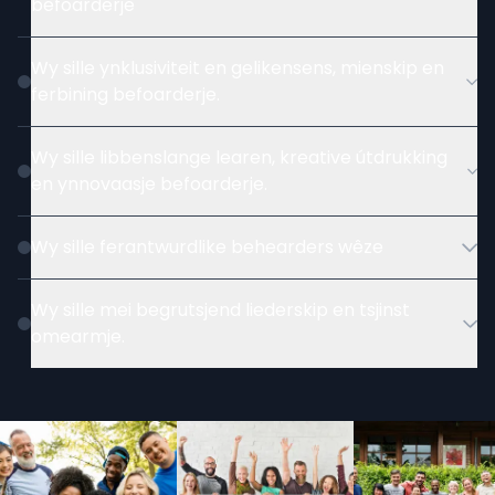
befoarderje
Wy sille ynklusiviteit en gelikensens, mienskip en
ferbining befoarderje.
Wy sille libbenslange learen, kreative útdrukking
en ynnovaasje befoarderje.
Wy sille ferantwurdlike behearders wêze
Wy sille mei begrutsjend liederskip en tsjinst
omearmje.