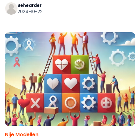
luts, wie de mannichte minsken dy't tsjin de stream
Behearder
2024-10-22
yn swommen.
Nije Modellen