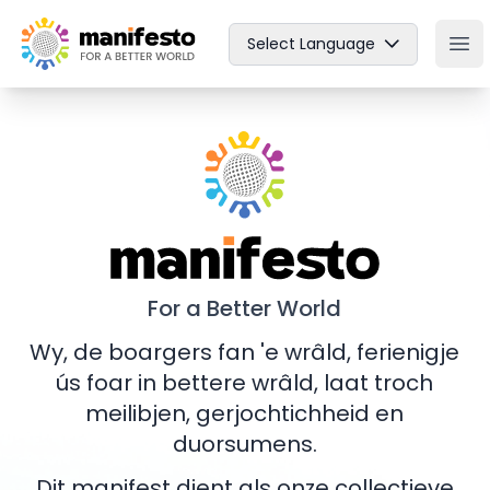
Your Company
Select Language
Ope
Manifesto
For a Better World
Wy, de boargers fan 'e wrâld, ferienigje
ús foar in bettere wrâld, laat troch
meilibjen, gerjochtichheid en
duorsumens.
Dit manifest dient als onze collectieve