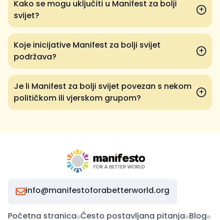
Kako se mogu uključiti u Manifest za bolji
+
svijet?
Koje inicijative Manifest za bolji svijet
+
podržava?
Je li Manifest za bolji svijet povezan s nekom
+
političkom ili vjerskom grupom?
info@manifestoforabetterworld.org
Početna stranica
Često postavljana pitanja
Blog