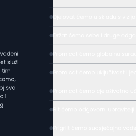
Djelovat ćemo u skladu s vizijo
Držat ćemo sebe i druge odgo
, vođeni
Promicat ćemo globalnu suradn
t služi
 tim
Promicat ćemo uključivost i je
icama,
oj sva
Promicat ćemo cjeloživotno uče
a i
og
Bit ćemo odgovorni upravitelji
Prigrlit ćemo suosjećajno vods