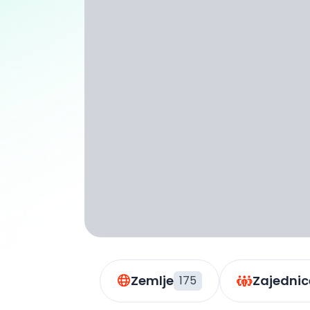
Zemlje
Zajednic
175