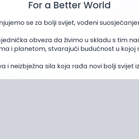
Manifesto
For a Better World
injujemo se za bolji svijet, vođeni suosjećan
zajednička obveza da živimo u skladu s tim n
a i planetom, stvarajući budućnost u kojoj
a i neizbježna sila koja rađa novi bolji svijet