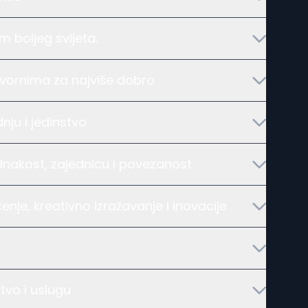
m boljeg svijeta.
vornima za najviše dobro
ju i jedinstvo
dnakost, zajednicu i povezanost
nje, kreativno izražavanje i inovacije
tvo i uslugu