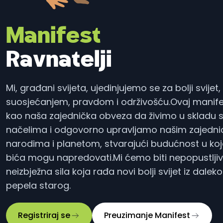
Manifest
Ravnatelji
Mi, građani svijeta, ujedinjujemo se za bolji svijet
suosjećanjem, pravdom i održivošću.
Ovaj manifes
kao naša zajednička obveza da živimo u skladu s
načelima i odgovorno upravljamo našim zajedn
narodima i planetom, stvarajući budućnost u koj
bića mogu napredovati.
Mi ćemo biti nepopustljiv
neizbježna sila koja rađa novi bolji svijet iz dalek
pepela starog.
Registriraj se
Preuzimanje
Manifest