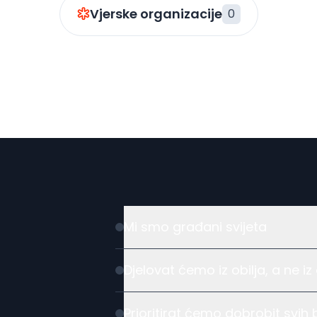
Vjerske organizacije
0
Mi smo građani svijeta
Djelovat ćemo iz obilja, a ne i
Prioritirat ćemo dobrobit svih 