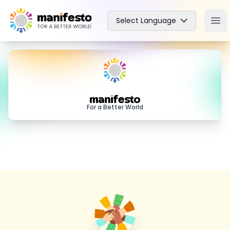
Your Company
Select Language
Ope
Manifesto
For a Better World