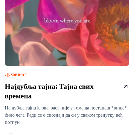
Духовност
Најдубља тајна: Тајна свих
времена
Најдубља тајна је ова: раст није у томе да постанеш *више*
било чега. Ради се о спознаји да си у сваком тренутку већ
потпун.