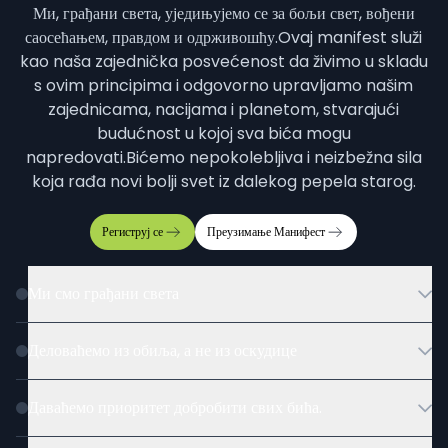
Ми, грађани света, уједињујемо се за бољи свет, вођени
саосећањем, правдом и одрживошћу.
Ovaj manifest služi
kao naša zajednička posvećenost da živimo u skladu
s ovim principima i odgovorno upravljamo našim
zajednicama, nacijama i planetom, stvarajući
budućnost u kojoj sva bića mogu
napredovati.
Bićemo nepokolebljiva i neizbežna sila
koja rađa novi bolji svet iz dalekog pepela starog.
Региструј се
Преузимање
Манифест
Ми смо грађани света
Деловаћемо из обиља, а не из оскудице
Даваћемо приоритет добробити свих бића.