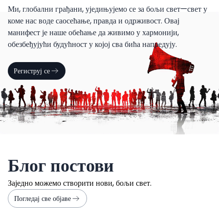
Ми, глобални грађани, уједињујемо се за бољи свет—свет у
коме нас воде саосећање, правда и одрживост. Овај
манифест је наше обећање да живимо у хармонији,
обезбеђујући будућност у којој сва бића напредују.
Региструј се
Блог постови
Заједно можемо створити нови, бољи свет.
Погледај све објаве