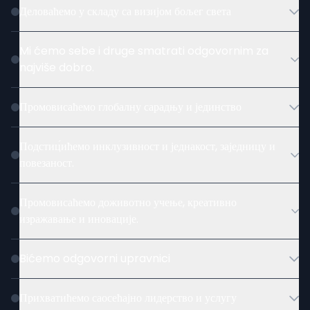
Деловаћемо у складу са визијом бољег света
Mi ćemo sebe i druge smatrati odgovornim za
najviše dobro.
Промовисаћемо глобалну сарадњу и јединство
Подстиц́ићемо инклузивност и једнакост, заједницу и
повезаност.
Промовисаћемо доживотно учење, креативно
изражавање и иновације.
Bićemo odgovorni upravnici
Прихватићемо саосећајно лидерство и услугу