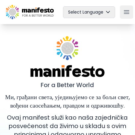
Your Company
Select Language
Ope
Manifesto
For a Better World
Ми, грађани света, уједињујемо се за бољи свет,
вођени саосећањем, правдом и одрживошћу.
Ovaj manifest služi kao naša zajednička
posvećenost da živimo u skladu s ovim
principima i odgovorno upravljamo