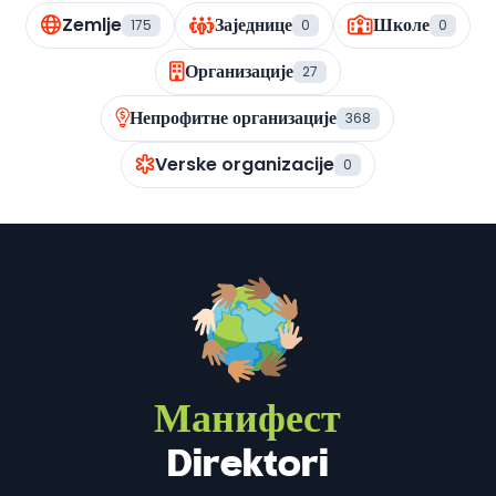
Zemlje
Заједнице
Школе
175
0
0
Организације
27
Непрофитне организације
368
Verske organizacije
0
Манифест
Direktori