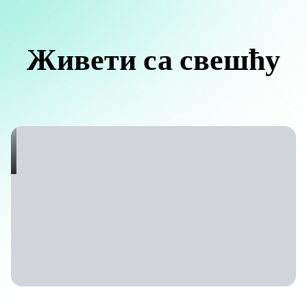
Живети са свешћу