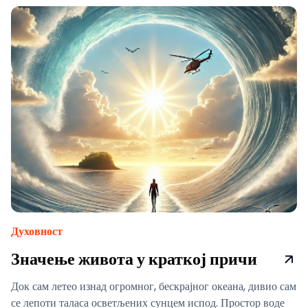
Духовност
Значење живота у краткој причи
Док сам летео изнад огромног, бескрајног океана, дивио сам
се лепоти таласа осветљених сунцем испод. Простор воде