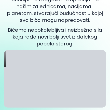
našim zajednicama, nacijama i
planetom, stvarajući budućnost u kojoj
sva bića mogu napredovati.
Bićemo nepokolebljiva i neizbežna sila
koja rađa novi bolji svet iz dalekog
pepela starog.