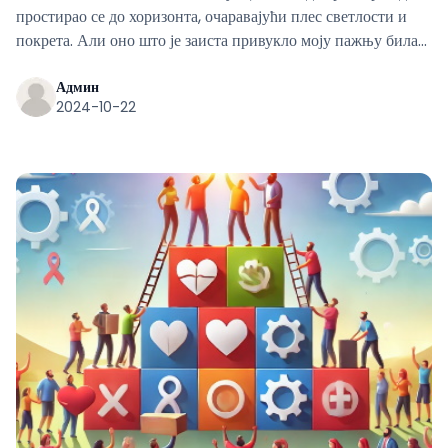
простирао се до хоризонта, очаравајући плес светлости и
покрета. Али оно што је заиста привукло моју пажњу била
је мноштво људи који су пливали против струје.
Админ
2024-10-22