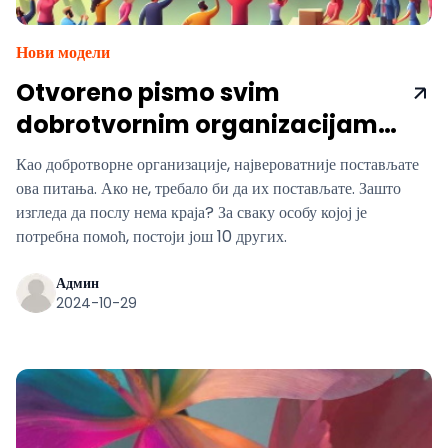
Нови модели
Otvoreno pismo svim
dobrotvornim organizacijama
– Novi način
Као добротворне организације, највероватније постављате
ова питања. Ако не, требало би да их постављате. Зашто
изгледа да послу нема краја? За сваку особу којој је
потребна помоћ, постоји још 10 других.
Админ
2024-10-29