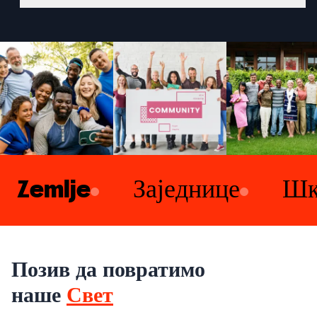
Zemlje
Заједнице
Шк
Позив да повратимо
наше
Свет