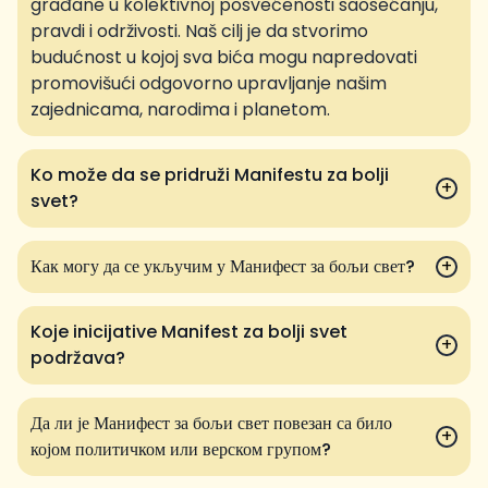
građane u kolektivnoj posvećenosti saosećanju,
pravdi i održivosti. Naš cilj je da stvorimo
budućnost u kojoj sva bića mogu napredovati
promovišući odgovorno upravljanje našim
zajednicama, narodima i planetom.
Ko može da se pridruži Manifestu za bolji
+
svet?
Как могу да се укључим у Манифест за бољи свет?
+
Koje inicijative Manifest za bolji svet
+
podržava?
Да ли је Манифест за бољи свет повезан са било
+
којом политичком или верском групом?